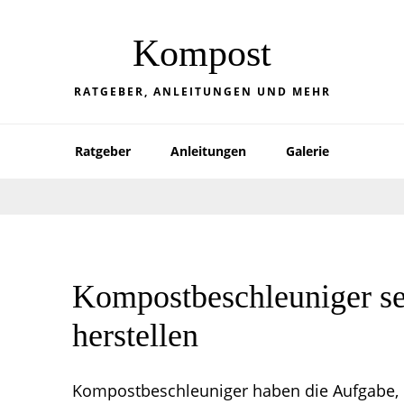
Zur
Zum
Zur
Hauptnavigation
Inhalt
Seitenspalte
Kompost
springen
springen
springen
RATGEBER, ANLEITUNGEN UND MEHR
Ratgeber
Anleitungen
Galerie
Kompostbeschleuniger se
herstellen
Kompostbeschleuniger haben die Aufgabe,