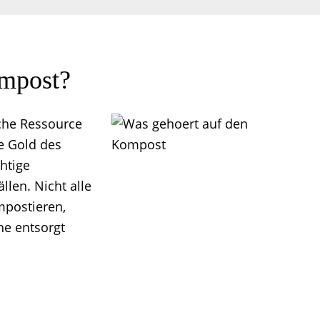
ompost?
iche Ressource
e Gold des
htige
len. Nicht alle
mpostieren,
ne entsorgt