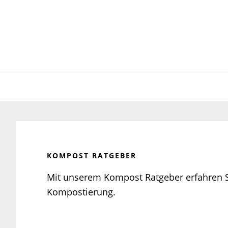
Zur
Zum
Zur
Hauptnavigation
Inhalt
Seitenspalte
springen
springen
springen
KOMPOST RATGEBER
Mit unserem Kompost Ratgeber erfahren S
Kompostierung.