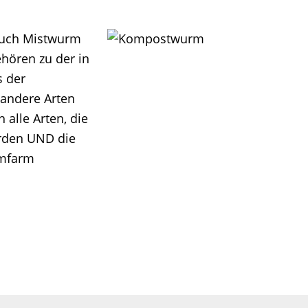
uch Mistwurm
hören zu der in
s der
andere Arten
alle Arten, die
rden UND die
rmfarm