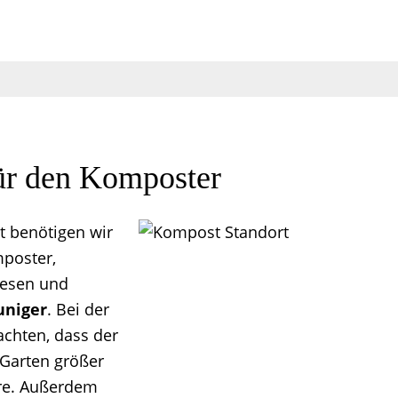
für den Komposter
t benötigen wir
mposter,
wesen und
uniger
. Bei der
achten, dass der
 Garten größer
rre. Außerdem